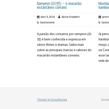
Ramyeon (라면) – o macarrão
Novida
instantâneo coreano
hambúr
abril 9, 2018
Alcina Knabben
janei
Gastronomia
Gastr
A paixão dos coreanos por ramyeon (라
Já pen
면) é bem conhecida e expressa em
hambúrg
vários filmes e dramas. Saiba mais
miojo,
sobre as principais marcas e sabores do
na Core
macarrão instantâneo coreano.
esse la
rede de 
Tweets by brazilkorea
[inst