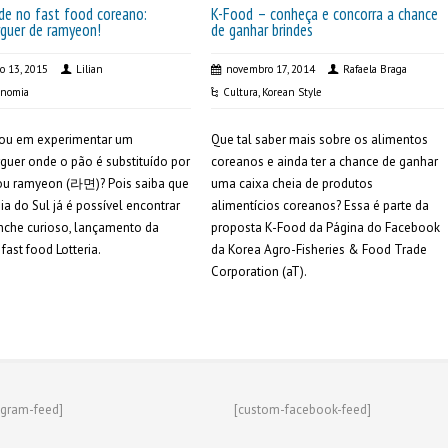
de no fast food coreano:
K-Food – conheça e concorra a chance
guer de ramyeon!
de ganhar brindes
ro 13, 2015
Lilian
novembro 17, 2014
Rafaela Braga
onomia
Cultura
,
Korean Style
sou em experimentar um
Que tal saber mais sobre os alimentos
uer onde o pão é substituído por
coreanos e ainda ter a chance de ganhar
 ou ramyeon (라면)? Pois saiba que
uma caixa cheia de produtos
ia do Sul já é possível encontrar
alimentícios coreanos? Essa é parte da
nche curioso, lançamento da
proposta K-Food da Página do Facebook
fast food Lotteria.
da Korea Agro-Fisheries & Food Trade
Corporation (aT).
agram-feed]
[custom-facebook-feed]