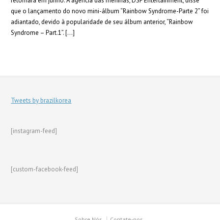
retornará em junho. A agência das meninas, DSP Entertainment, disse
que o lançamento do novo mini-álbum “Rainbow Syndrome-Parte 2” foi
adiantado, devido à popularidade de seu álbum anterior, “Rainbow
Syndrome – Part.1”. […]
Tweets by brazilkorea
[instagram-feed]
[custom-facebook-feed]
Sobre Nós
Contate-nos