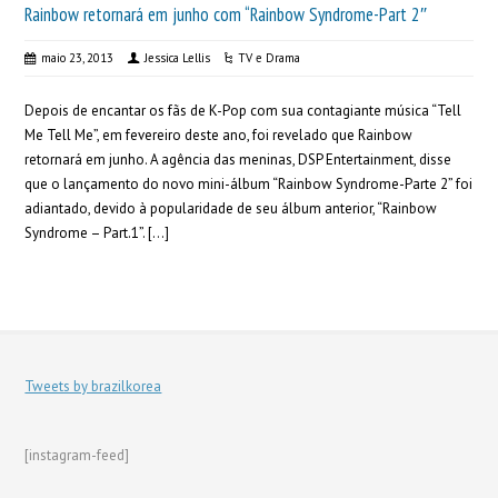
Rainbow retornará em junho com “Rainbow Syndrome-Part 2″
maio 23, 2013
Jessica Lellis
TV e Drama
Depois de encantar os fãs de K-Pop com sua contagiante música “Tell
Me Tell Me”, em fevereiro deste ano, foi revelado que Rainbow
retornará em junho. A agência das meninas, DSP Entertainment, disse
que o lançamento do novo mini-álbum “Rainbow Syndrome-Parte 2” foi
adiantado, devido à popularidade de seu álbum anterior, “Rainbow
Syndrome – Part.1”. […]
Tweets by brazilkorea
[instagram-feed]