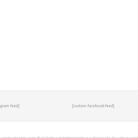
agram-feed]
[custom-facebook-feed]
s neste site tem como finalidade o entretenimento e a divulgação da cultura corean