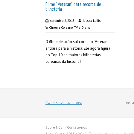
Filme “Veteran” bate recorde de
bilheteria
setembro 8, 2015
Jessica Lellis
Cinema Coreano
,
TV e Drama
O filme de ação sul coreano ‘Veteran‘
entrará para a história. Ele agora figura
no Top 10 de maiores bilheterias
coreanas da história!
Tweets by brazilkorea
[inst
Sobre Nós
Contate-nos
BrazilKorea - 2013 • 2019 - Todos os artigos publicado