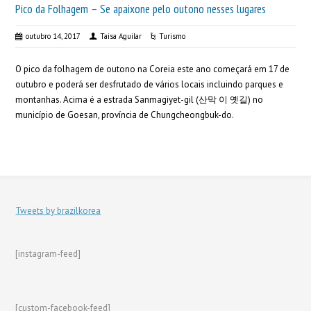
Pico da Folhagem – Se apaixone pelo outono nesses lugares
outubro 14, 2017
Taisa Aguilar
Turismo
O pico da folhagem de outono na Coreia este ano começará em 17 de
outubro e poderá ser desfrutado de vários locais incluindo parques e
montanhas. Acima é a estrada Sanmagiyet-gil (산막 이 옛길) no
município de Goesan, província de Chungcheongbuk-do.
Tweets by brazilkorea
[instagram-feed]
[custom-facebook-feed]