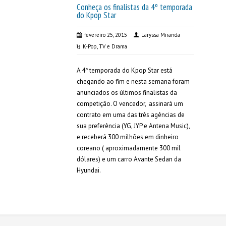
Conheça os finalistas da 4º temporada
do Kpop Star
fevereiro 25, 2015
Laryssa Miranda
K-Pop
,
TV e Drama
A 4ª temporada do Kpop Star está
chegando ao fim e nesta semana foram
anunciados os últimos finalistas da
competição. O vencedor, assinará um
contrato em uma das três agências de
sua preferência (YG, JYP e Antena Music),
e receberá 300 milhões em dinheiro
coreano ( aproximadamente 300 mil
dólares) e um carro Avante Sedan da
Hyundai.