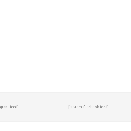
agram-feed]
[custom-facebook-feed]