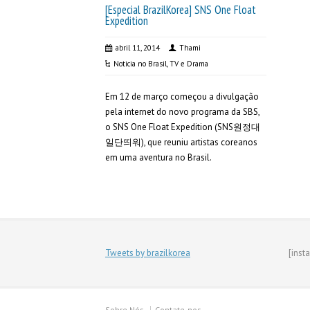
[Especial BrazilKorea] SNS One Float
Expedition
abril 11, 2014
Thami
Noticia no Brasil
,
TV e Drama
Em 12 de março começou a divulgação
pela internet do novo programa da SBS,
o SNS One Float Expedition (SNS원정대
일단띄워), que reuniu artistas coreanos
em uma aventura no Brasil.
Tweets by brazilkorea
[inst
Sobre Nós
Contate-nos