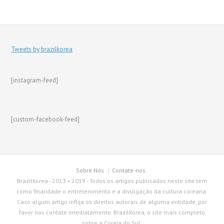
Tweets by brazilkorea
[instagram-feed]
[custom-facebook-feed]
Sobre Nós
Contate-nos
BrazilKorea - 2013 • 2019 - Todos os artigos publicados neste site tem
como finalidade o entretenimento e a divulgação da cultura coreana.
Caso algum artigo inflija os direitos autorais de alguma entidade, por
favor nos contate imediatamente. BrazilKorea, o site mais completo
sobre a Coreia do Sul.