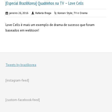
[Especial BrazilKorea] Quadrinhos na TV – Love Cells
janeiro 26, 2016
Rafaela Braga
Korean Style
,
TV e Drama
Love Cells é mais um exemplo de drama de sucesso que foram
baseados em webtoon!
Tweets by brazilkorea
[instagram-feed]
[custom-facebook-feed]