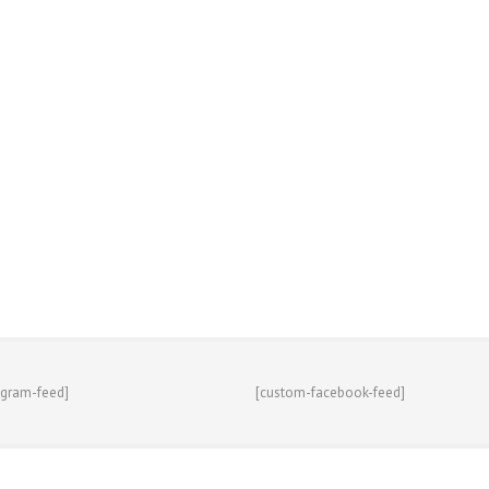
agram-feed]
[custom-facebook-feed]