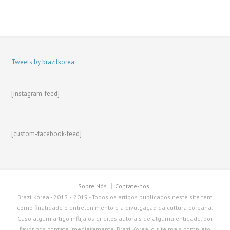
Tweets by brazilkorea
[instagram-feed]
[custom-facebook-feed]
Sobre Nós
Contate-nos
BrazilKorea - 2013 • 2019 - Todos os artigos publicados neste site tem
como finalidade o entretenimento e a divulgação da cultura coreana.
Caso algum artigo inflija os direitos autorais de alguma entidade, por
favor nos contate imediatamente. BrazilKorea, o site mais completo