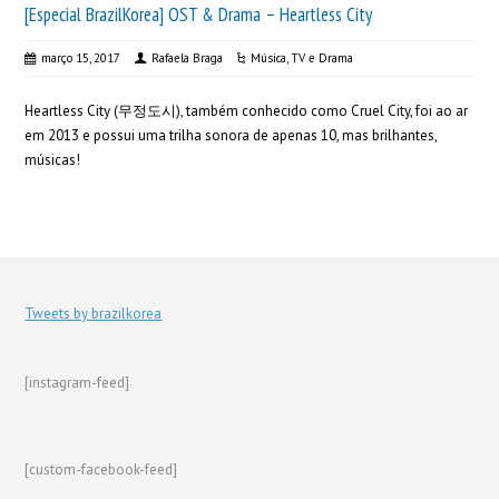
[Especial BrazilKorea] OST & Drama – Heartless City
março 15, 2017
Rafaela Braga
Música
,
TV e Drama
Heartless City (무정도시), também conhecido como Cruel City, foi ao ar
em 2013 e possui uma trilha sonora de apenas 10, mas brilhantes,
músicas!
Tweets by brazilkorea
[instagram-feed]
[custom-facebook-feed]