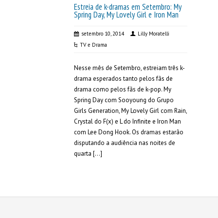
Estreia de k-dramas em Setembro: My
Spring Day, My Lovely Girl e Iron Man
setembro 10, 2014
Lilly Moratelli
TV e Drama
Nesse mês de Setembro, estreiam três k-
drama esperados tanto pelos fãs de
drama como pelos fãs de k-pop. My
Spring Day com Sooyoung do Grupo
Girls Generation, My Lovely Girl com Rain,
Crystal do F(x) e L do Infinite e Iron Man
com Lee Dong Hook. Os dramas estarão
disputando a audiência nas noites de
quarta […]