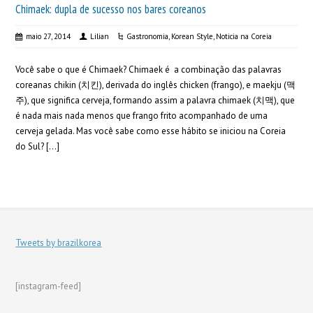
Chimaek: dupla de sucesso nos bares coreanos
maio 27, 2014
Lilian
Gastronomia
,
Korean Style
,
Noticia na Coreia
Você sabe o que é Chimaek? Chimaek é a combinação das palavras
coreanas chikin (치킨), derivada do inglês chicken (frango), e maekju (맥
주), que significa cerveja, formando assim a palavra chimaek (치맥), que
é nada mais nada menos que frango frito acompanhado de uma
cerveja gelada. Mas você sabe como esse hábito se iniciou na Coreia
do Sul? […]
Tweets by brazilkorea
[instagram-feed]