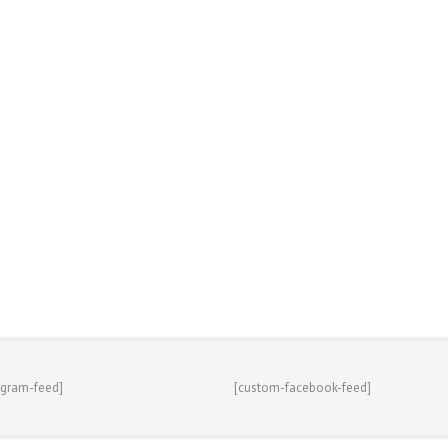
agram-feed]
[custom-facebook-feed]