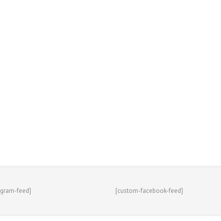
agram-feed]
[custom-facebook-feed]