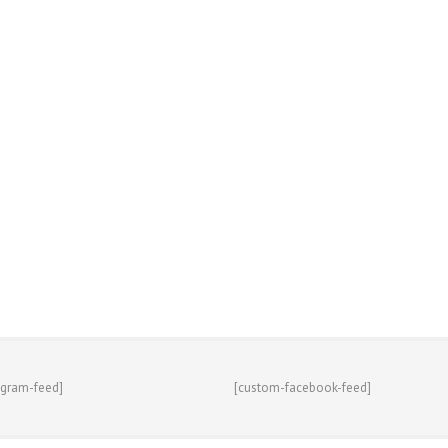
agram-feed]
[custom-facebook-feed]