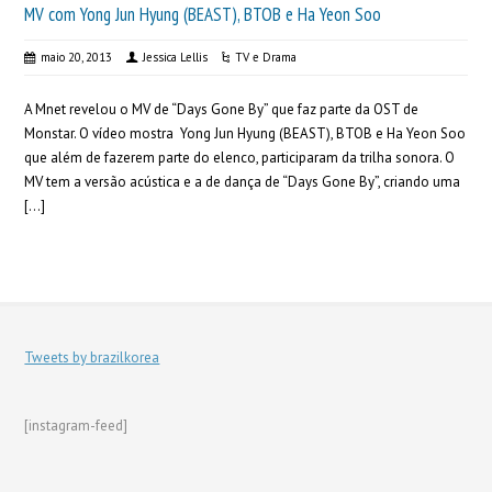
MV com Yong Jun Hyung (BEAST), BTOB e Ha Yeon Soo
maio 20, 2013
Jessica Lellis
TV e Drama
A Mnet revelou o MV de “Days Gone By” que faz parte da OST de
Monstar. O vídeo mostra Yong Jun Hyung (BEAST), BTOB e Ha Yeon Soo
que além de fazerem parte do elenco, participaram da trilha sonora. O
MV tem a versão acústica e a de dança de “Days Gone By”, criando uma
[…]
Tweets by brazilkorea
[instagram-feed]