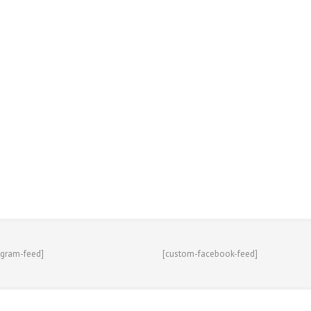
agram-feed]
[custom-facebook-feed]