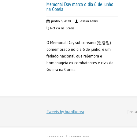
Memorial Day marca o dia 6 de junho
na Coreia
junho 6, 2020
Jessica Lellis
Noticia na Coreia
O Memorial Day sul coreano (현충일)
comemorado no dia 6 de junho, é um
feriado nacional, que relembra e
homenageia ex combatentes e civis da
Guerra na Coreia.
Tweets by brazilkorea
[inst
Sobre Nós
Contate-nos