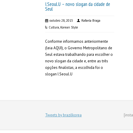
I.Seoul.U – novo slogan da cidade de
Seul
outubro 28, 2015
Rafaela Braga
Cultura
,
Korean Style
Conforme informamos anteriormente
(leia AQUI), o Governo Metropolitano de
Seul estava trabalhando para escolher o
novo slogan da cidade e, entre as três
opções finalistas, a escolhida foi o
slogan I.Seoul.U
Tweets by brazilkorea
[inst