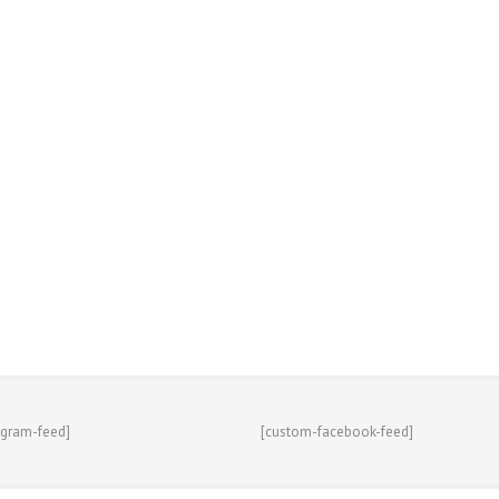
agram-feed]
[custom-facebook-feed]