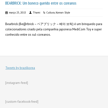
BEARBRICK: Um boneco querido entre os coreanos
março 25, 2015
Thami
Cultura
,
Korean Style
Bearbrick (Be@rbrick – ベアブリック – 베아 브릭) é um brinquedo para
colecionadores criado pela companhia japonesa MediCom Toy e super
conhecido entre os sul-coreanos.
Tweets by brazilkorea
[instagram-feed]
[custom-facebook-feed]