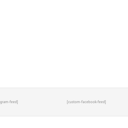
agram-feed]
[custom-facebook-feed]