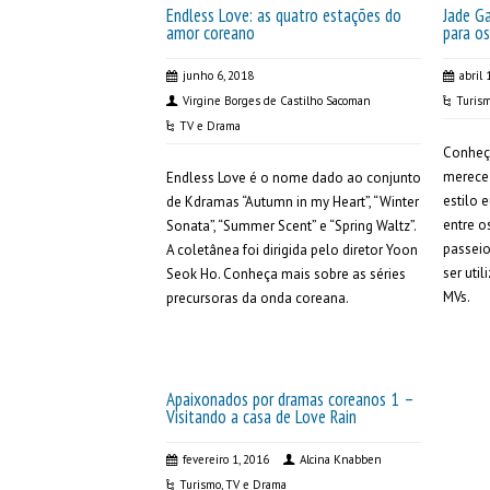
Endless Love: as quatro estações do
Jade Ga
amor coreano
para o
junho 6, 2018
abril 
Virgine Borges de Castilho Sacoman
Turis
TV e Drama
Conheç
merece 
Endless Love é o nome dado ao conjunto
estilo 
de Kdramas “Autumn in my Heart”, “Winter
entre os
Sonata”, “Summer Scent” e “Spring Waltz”.
passeio
A coletânea foi dirigida pelo diretor Yoon
ser uti
Seok Ho. Conheça mais sobre as séries
MVs.
precursoras da onda coreana.
Apaixonados por dramas coreanos 1 –
Visitando a casa de Love Rain
fevereiro 1, 2016
Alcina Knabben
Turismo
,
TV e Drama