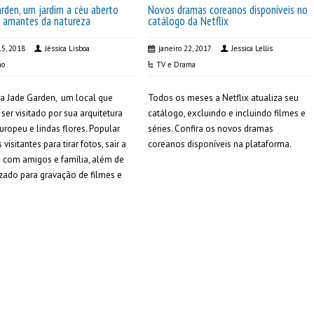
rden, um jardim a céu aberto
Novos dramas coreanos disponíveis no
s amantes da natureza
catálogo da Netflix
15, 2018
Jéssica Lisboa
janeiro 22, 2017
Jessica Lellis
mo
TV e Drama
a Jade Garden, um local que
Todos os meses a Netflix atualiza seu
ser visitado por sua arquitetura
catálogo, excluindo e incluindo filmes e
europeu e lindas flores. Popular
séries. Confira os novos dramas
 visitantes para tirar fotos, sair a
coreanos disponíveis na plataforma.
 com amigos e família, além de
lizado para gravação de filmes e