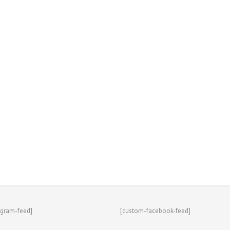
agram-feed]
[custom-facebook-feed]