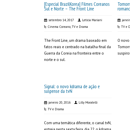
[Especial BrazilKorea] Filmes Coreanos
Tomorr
Sul e Norte – The Front Line
romanc
setembro 14, 2017
Leticia Mariani
janei
Cinema Coreano
,
TV e Drama
TV e 
The Front Line, um drama baseado em
O novo
fatos reais e centrado na batalha final da
Tomorr
Guerra da Coreia na fronteira entre o
suspiro
norte e o sul.
Signal: o novo kdrama de ação e
suspense da tvN
janeiro 20, 2016
Lilly Moratelli
TV e Drama
Com uma temática diferente, o canal tvN,
estreia nesta sexta feira, dia 22, o kdrama