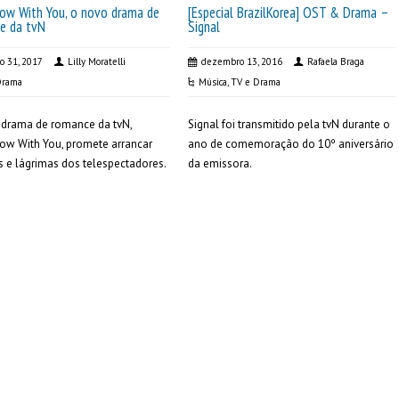
ow With You, o novo drama de
[Especial BrazilKorea] OST & Drama –
e da tvN
Signal
ro 31, 2017
Lilly Moratelli
dezembro 13, 2016
Rafaela Braga
Drama
Música
,
TV e Drama
 drama de romance da tvN,
Signal foi transmitido pela tvN durante o
ow With You, promete arrancar
ano de comemoração do 10º aniversário
s e lágrimas dos telespectadores.
da emissora.