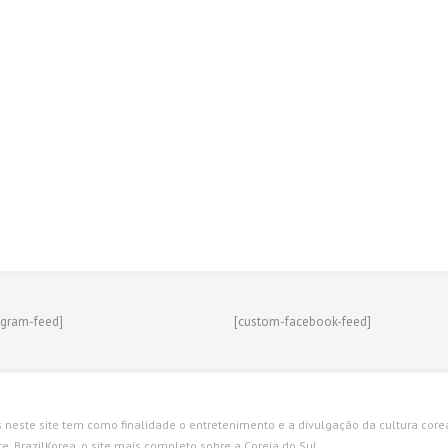
agram-feed]
[custom-facebook-feed]
s neste site tem como finalidade o entretenimento e a divulgação da cultura corean
. BrazilKorea, o site mais completo sobre a Coreia do Sul.