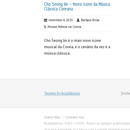
Cho Seong Jin – Novo ícone da Música
Clássica Coreana
novembro 4, 2015
Barbara Brisa
Música
,
Noticia na Coreia
Cho Seong Jin é o mais novo ícone
musical da Coreia, e o cenário da vez é a
música clássica.
Tweets by brazilkorea
[inst
Sobre Nós
Contate-nos
BrazilKorea - 2013 • 2019 - Todos os artigos publicado
alguma entidade, por favor nos contate imediatamente