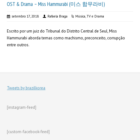
OST & Drama – Miss Hammurabi (미스 함무라비)
setembro 17, 2018
Rafaela Braga
Música
,
TV e Drama
Escrito por um juiz do Tribunal do Distrito Central de Seul, Miss
Hammurabi aborda temas como machismo, preconceito, corrupção
entre outros.
Tweets by brazilkorea
[instagram-feed]
[custom-facebook-feed]