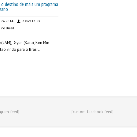
 é o destino de mais um programa
reano
 24, 2014
Jessica Lellis
a no Brasil
(2AM), Gyuri (Kara), Kim Min
tão vindo para o Brasil.
agram-feed]
[custom-facebook-feed]