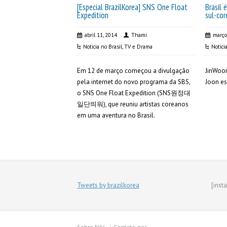
[Especial BrazilKorea] SNS One Float
Brasil
Expedition
sul-co
abril 11, 2014
Thami
março
Noticia no Brasil
,
TV e Drama
Notici
Em 12 de março começou a divulgação
JinWoon
pela internet do novo programa da SBS,
Joon es
o SNS One Float Expedition (SNS원정대
일단띄워), que reuniu artistas coreanos
em uma aventura no Brasil.
Tweets by brazilkorea
[inst
Sobre Nós
Contate-nos