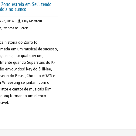
 Zorro estreia em Seul tendo
Idols no elenco
o 28, 2014
Lilly Moratelli
a
,
Eventos na Coreia
ca história do Zorro foi
ormada em um musical de sucesso,
gue inspirar qualquer um,
lmente quando Superstars do K-
ão envolvidos! Key do SHINee,
seob do Beast, Choa do AOA’S e
or Wheesung se juntam com o
 ator e cantor de musicais Kim
eong formando um elenco
cível.