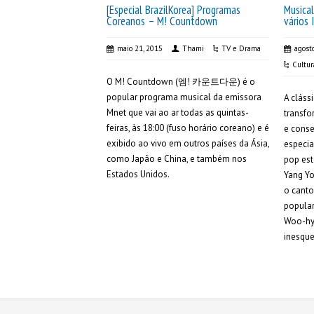
[Especial BrazilKorea] Programas
Musical
Coreanos – M! Countdown
vários 
maio 21, 2015
Thami
TV e Drama
agost
Cultur
O M! Countdown (엠! 카운트다운) é o
popular programa musical da emissora
A clássi
Mnet que vai ao ar todas as quintas-
transf
feiras, às 18:00 (fuso horário coreano) e é
e conse
exibido ao vivo em outros países da Ásia,
especia
como Japão e China, e também nos
pop est
Estados Unidos.
Yang Yo
o cant
popular
Woo-hy
inesque