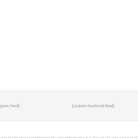
agram-feed]
[custom-facebook-feed]
s neste site tem como finalidade o entretenimento e a divulgação da cultura corean