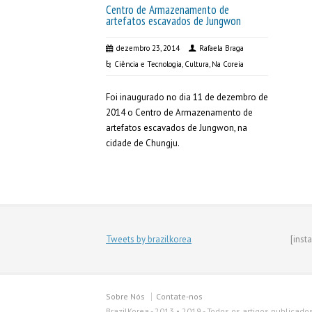
Centro de Armazenamento de
artefatos escavados de Jungwon
dezembro 23, 2014
Rafaela Braga
Ciência e Tecnologia
,
Cultura
,
Na Coreia
Foi inaugurado no dia 11 de dezembro de
2014 o Centro de Armazenamento de
artefatos escavados de Jungwon, na
cidade de Chungju.
Tweets by brazilkorea
[inst
Sobre Nós
Contate-nos
BrazilKorea - 2013 • 2019 - Todos os artigos publicado