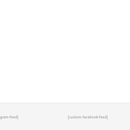
agram-feed]
[custom-facebook-feed]