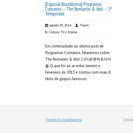
[Especial BrazilKorea] Programas
Coreanos – The Romantic & Idol – 2ª
Temporada
agosto 30, 2014
Thami
Cultura
,
TV e Drama
Em continuidade ao último post de
Programas Coreanos, falaremos sobre
The Romantic & Idol 2 (더로맨틱&아이
돌 2) que foi ao ar entre Janeiro e
Fevereiro de 2013 e contou com mais 8
idols de grupos famosos.
Tweets by brazilkorea
[inst