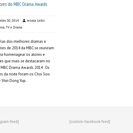
ores do MBC Drama Awards
bro 30, 2014
Jessica Lellis
eia
,
TV e Drama
elas dos melhores dramas e
ries de 2014 da MBC se reuniram
ra homenagear os atores e
res que mais se destacaram no
o MBC Drama Awards 2014 . Os
ões da noite foram os Choi Soo
 Shin Dong Yup.
agram-feed]
[custom-facebook-feed]