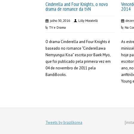
Cinderella and Four Knights, o novo
Venced
drama de romance da tvN
2014
julho 30, 2016
Lilly Moratelli
dezem
TV e Drama
Na Cor
O drama Cinderella and Four Knights é
As estr
baseado no romance “Cinderellawa
minissé
Nemyungui Kisa” escrita por Baek Myo,
hoje pa
que foi publicado pela primeira vez em
escrito
04 de novembro de 2011 pela
ano, n
BandiBooks.
anfitri
Young e
Tweets by brazilkorea
[inst