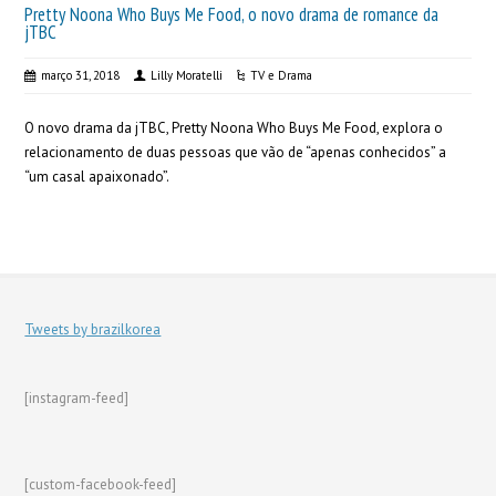
Pretty Noona Who Buys Me Food, o novo drama de romance da
jTBC
março 31, 2018
Lilly Moratelli
TV e Drama
O novo drama da jTBC, Pretty Noona Who Buys Me Food, explora o
relacionamento de duas pessoas que vão de “apenas conhecidos” a
“um casal apaixonado”.
Tweets by brazilkorea
[instagram-feed]
[custom-facebook-feed]