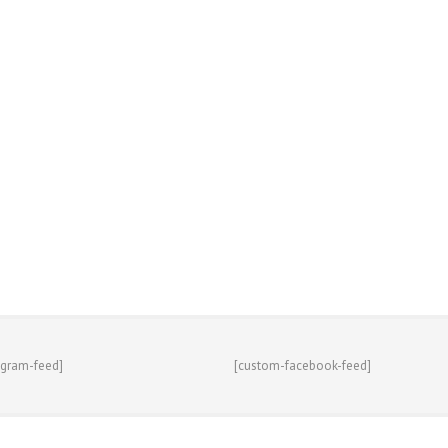
agram-feed]
[custom-facebook-feed]