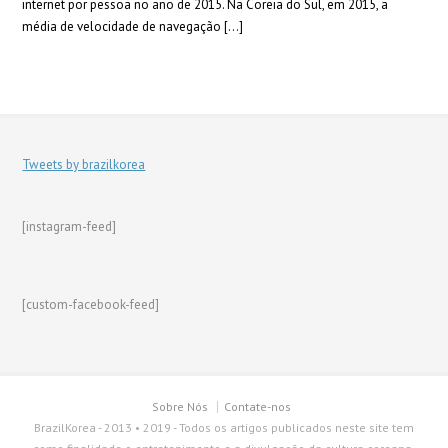
internet por pessoa no ano de 2015. Na Coreia do Sul, em 2015, a
média de velocidade de navegação […]
Tweets by brazilkorea
[instagram-feed]
[custom-facebook-feed]
Sobre Nós
Contate-nos
BrazilKorea - 2013 • 2019 - Todos os artigos publicados neste site tem