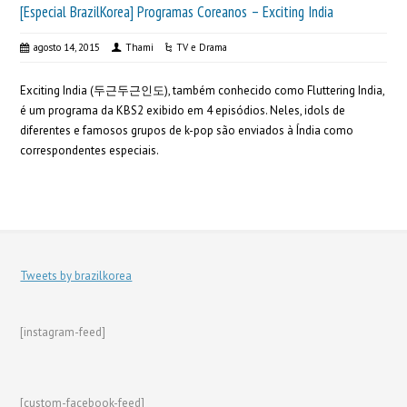
[Especial BrazilKorea] Programas Coreanos – Exciting India
agosto 14, 2015
Thami
TV e Drama
Exciting India (두근두근인도), também conhecido como Fluttering India,
é um programa da KBS2 exibido em 4 episódios. Neles, idols de
diferentes e famosos grupos de k-pop são enviados à Índia como
correspondentes especiais.
Tweets by brazilkorea
[instagram-feed]
[custom-facebook-feed]