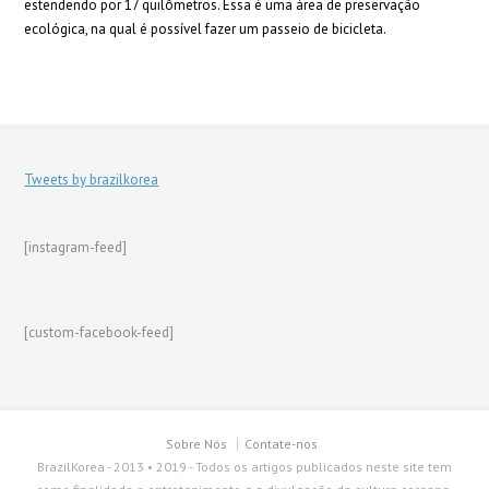
estendendo por 17 quilômetros. Essa é uma área de preservação
ecológica, na qual é possível fazer um passeio de bicicleta.
Tweets by brazilkorea
[instagram-feed]
[custom-facebook-feed]
Sobre Nós
Contate-nos
BrazilKorea - 2013 • 2019 - Todos os artigos publicados neste site tem