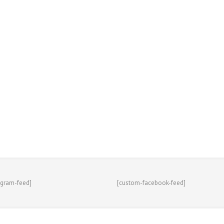
agram-feed]
[custom-facebook-feed]