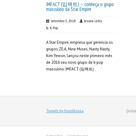
IMFACT (임팩트) – conheça o grupo
masculino da Star Empire
setembro 5, 2018
Jessica Lellis
K-Pop
A Star Empire, empresa que gerencia os
grupos ZE:A, Nine Muses, Nasty Nasty,
Kim Yewon, lançou neste primeiro mês
de 2016 seu novo grupo de k-pop
masculino: IMFACT (임팩트) .
Tweets by brazilkorea
[inst
Sobre Nós
Contate-nos