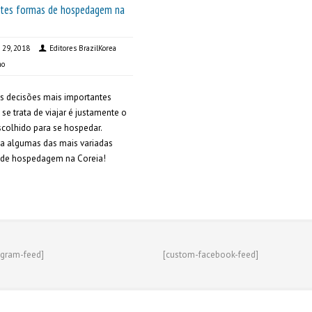
ntes formas de hospedagem na
 29, 2018
Editores BrazilKorea
mo
s decisões mais importantes
se trata de viajar é justamente o
scolhido para se hospedar.
a algumas das mais variadas
 de hospedagem na Coreia!
agram-feed]
[custom-facebook-feed]