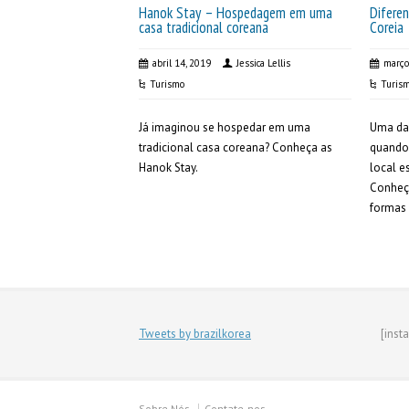
Hanok Stay – Hospedagem em uma
Difere
casa tradicional coreana
Coreia
abril 14, 2019
Jessica Lellis
março
Turismo
Turis
Já imaginou se hospedar em uma
Uma da
tradicional casa coreana? Conheça as
quando 
Hanok Stay.
local e
Conheç
formas
Tweets by brazilkorea
[inst
Sobre Nós
Contate-nos