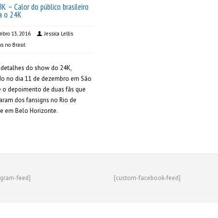
 – Calor do público brasileiro
a o 24K
bro 13, 2016
Jessica Lellis
s no Brasil
 detalhes do show do 24K,
do no dia 11 de dezembro em São
e o depoimento de duas fãs que
param dos fansigns no Rio de
 e em Belo Horizonte.
agram-feed]
[custom-facebook-feed]