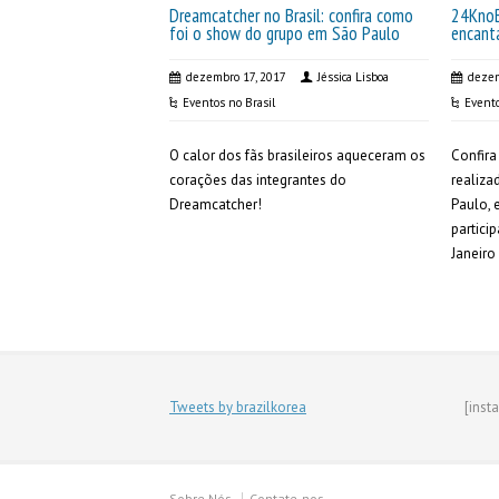
Dreamcatcher no Brasil: confira como
24KnoBK
foi o show do grupo em São Paulo
encant
dezembro 17, 2017
Jéssica Lisboa
dezem
Eventos no Brasil
Evento
O calor dos fãs brasileiros aqueceram os
Confira
corações das integrantes do
realiza
Dreamcatcher!
Paulo, 
partici
Janeiro
Tweets by brazilkorea
[inst
Sobre Nós
Contate-nos