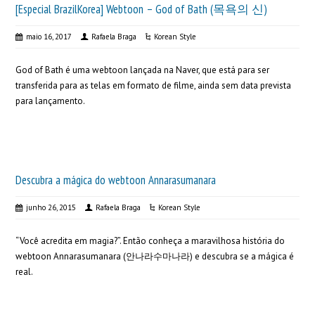
[Especial BrazilKorea] Webtoon – God of Bath (목욕의 신)
maio 16, 2017
Rafaela Braga
Korean Style
God of Bath é uma webtoon lançada na Naver, que está para ser
transferida para as telas em formato de filme, ainda sem data prevista
para lançamento.
Descubra a mágica do webtoon Annarasumanara
junho 26, 2015
Rafaela Braga
Korean Style
“Você acredita em magia?”. Então conheça a maravilhosa história do
webtoon Annarasumanara (안나라수마나라) e descubra se a mágica é
real.