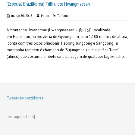
[Especial BrazilKorea] Trilhando: Hwangmaesan
março 30, 2015
Miller
Turismo
A Montanha Hwangmae (Hwangmaesan – 황매산) localizada
em Hapcheon, na província de Gyeongnam, com 1.108 metros de altura,
conta com três picos principais: Habong, Jungbong e Sangbong. a
montanha também é chamado de ‘Sujungmae’ (que significa ‘Ume’
(abricó) que costuma embelezar a paisagem de qualquer lago/riacho.
Tweets by brazilkorea
[instagram-feed]