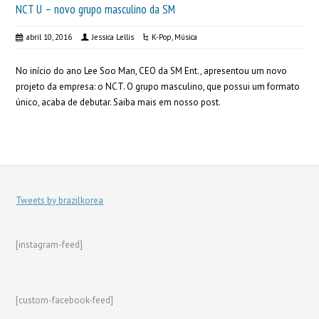
NCT U – novo grupo masculino da SM
abril 10, 2016
Jessica Lellis
K-Pop
,
Música
No início do ano Lee Soo Man, CEO da SM Ent., apresentou um novo
projeto da empresa: o NCT. O grupo masculino, que possui um formato
único, acaba de debutar. Saiba mais em nosso post.
Tweets by brazilkorea
[instagram-feed]
[custom-facebook-feed]