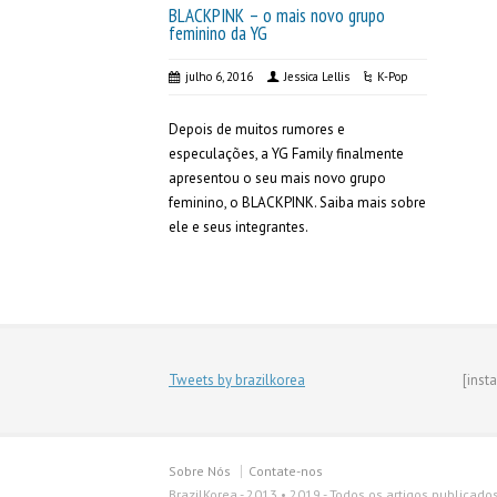
BLACKPINK – o mais novo grupo
feminino da YG
julho 6, 2016
Jessica Lellis
K-Pop
Depois de muitos rumores e
especulações, a YG Family finalmente
apresentou o seu mais novo grupo
feminino, o BLACKPINK. Saiba mais sobre
ele e seus integrantes.
Tweets by brazilkorea
[inst
Sobre Nós
Contate-nos
BrazilKorea - 2013 • 2019 - Todos os artigos publicado