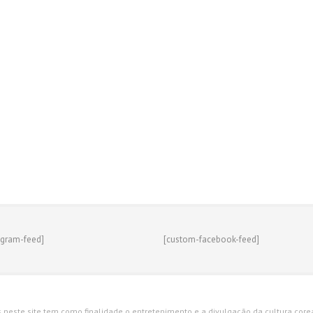
agram-feed]
[custom-facebook-feed]
s neste site tem como finalidade o entretenimento e a divulgação da cultura corean