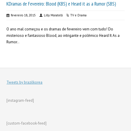
KDramas de Fevereiro: Blood (KBS) e Heard it as a Rumor (SBS)
fevereiro 18, 2015
Lilly Moratelli
TV e Drama
O ano mal começou e os dramas de fevereiro vem com tudo! Do
misterioso e fantasioso Blood, ao intrigante e polêmico Heard It As a
Rumor. .
Tweets by brazilkorea
[instagram-feed]
[custom-facebook-feed]