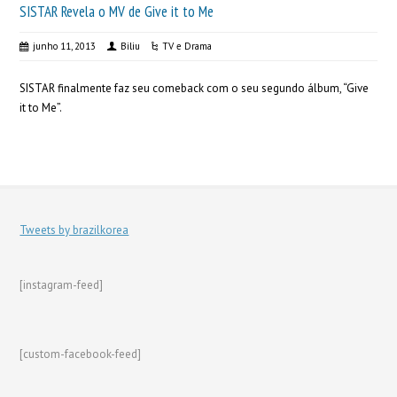
SISTAR Revela o MV de Give it to Me
junho 11, 2013
Biliu
TV e Drama
SISTAR finalmente faz seu comeback com o seu segundo álbum, “Give
it to Me”.
Tweets by brazilkorea
[instagram-feed]
[custom-facebook-feed]