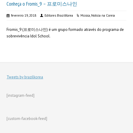
Conheça o Fromis_9 – 프로미스나인
fevereiro 19, 2018
Editores BrazilKorea
Música
,
Noticia na Coreia
Fromis_9 (프로미스나인) é um grupo formado através do programa de
sobrevivência Idol School.
Tweets by brazilkorea
[instagram-feed]
[custom-facebook-feed]