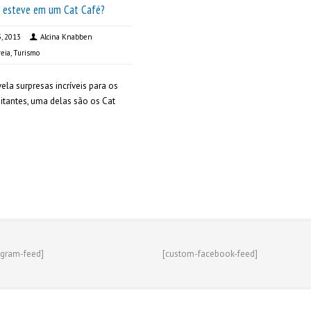
á esteve em um Cat Café?
5, 2013
Alcina Knabben
eia
,
Turismo
vela surpresas incríveis para os
sitantes, uma delas são os Cat
agram-feed]
[custom-facebook-feed]