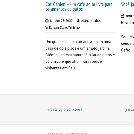
Cat Garden – Um café ao ar livre para
Você j
os amantes de gatos
abril 
janeiro 28, 2020
Alcina Knabben
Na Cor
Korean Style
,
Turismo
Seul re
Um grande espaço ao ar livre com uma
seus vi
casa de dois pisos e um amplo jardim.
Cafés.
Além da beleza natural é o lar de gatos e
de um café que atrai moradores e
visitantes em Seul.
Tweets by brazilkorea
[inst
Sobre Nós
Contate-nos