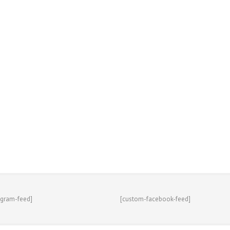
agram-feed]
[custom-facebook-feed]