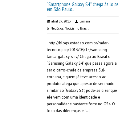
“Smartphone Galaxy S4” chega ás lojas
em São Paulo..
abril 27, 2013
Lamara
Negócios
,
Noticia no Brasil
http://blogs.estadao.com.br/radar-
tecnologico/2013/03/14/samsung-
lanca-galaxy-s-iv/ Chega ao Brasil o
“Samsung Galaxy S4” que passa agora a
ser o carro-chefe da empresa Sul-
coreana, e quem já teve acesso ao
produto, alega que apesar de ser muito
similar ao “Galaxy S3”, pode-se dizer que
ele vem com uma identidade e
personalidade bastante forte no GS4. O
foco das diferenças e […]