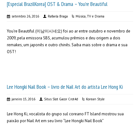
[Especial BrazilKorea] OST & Drama – You’re Beautiful
setembro 26, 2016
Rafaela Braga
Música
,
TV e Drama
You’re Beautiful (미남이시네요) foi ao ar entre outubro e novembro de
2009, pela emissora SBS, acumulou prêmios e deu origem a dois
remakes, um japonês e outro chinês. Saiba mais sobre o drama e sua
OST!
Lee Hongki Nail Book – livro de Nail Art do artista Lee Hong Ki
janeiro 15, 2016
Situs Slot Gacor Crot4d
Korean Style
Lee Hong Ki, vocalista do grupo sul coreano FT Island mostrou sua
paixão por Nail Art em seu livro “Lee Hongki Nail Book”