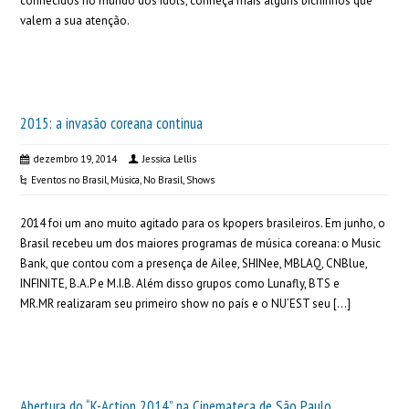
conhecidos no mundo dos Idols, conheça mais alguns bichinhos que
valem a sua atenção.
2015: a invasão coreana continua
dezembro 19, 2014
Jessica Lellis
Eventos no Brasil
,
Música
,
No Brasil
,
Shows
2014 foi um ano muito agitado para os kpopers brasileiros. Em junho, o
Brasil recebeu um dos maiores programas de música coreana: o Music
Bank, que contou com a presença de Ailee, SHINee, MBLAQ, CNBlue,
INFINITE, B.A.P e M.I.B. Além disso grupos como Lunafly, BTS e
MR.MR realizaram seu primeiro show no país e o NU’EST seu […]
Abertura do “K-Action 2014” na Cinemateca de São Paulo