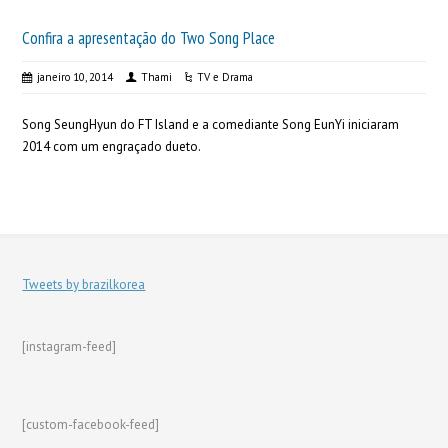
Confira a apresentação do Two Song Place
janeiro 10, 2014
Thami
TV e Drama
Song SeungHyun do FT Island e a comediante Song EunYi iniciaram
2014 com um engraçado dueto.
Tweets by brazilkorea
[instagram-feed]
[custom-facebook-feed]